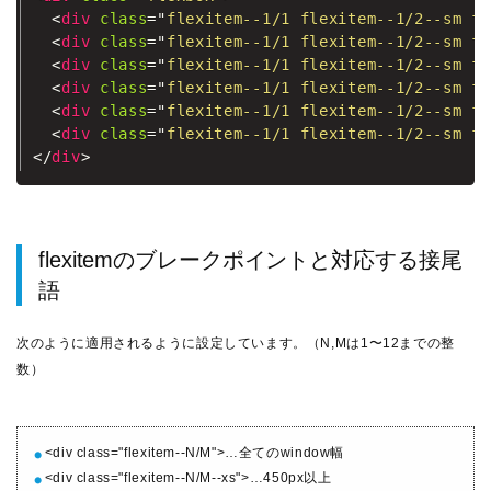
<
div
class
=
"
flexitem--1/1 flexitem--1/2--sm fl
<
div
class
=
"
flexitem--1/1 flexitem--1/2--sm fl
<
div
class
=
"
flexitem--1/1 flexitem--1/2--sm fl
<
div
class
=
"
flexitem--1/1 flexitem--1/2--sm fl
<
div
class
=
"
flexitem--1/1 flexitem--1/2--sm fl
<
div
class
=
"
flexitem--1/1 flexitem--1/2--sm fl
</
div
>
flexitemのブレークポイントと対応する接尾
語
次のように適用されるように設定しています。（N,Mは1〜12までの整
数）
<div class="flexitem--N/M">…全てのwindow幅
<div class="flexitem--N/M--xs">…450px以上