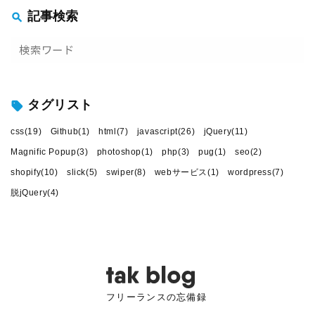
記事検索
go!
タグリスト
css(19)
Github(1)
html(7)
javascript(26)
jQuery(11)
Magnific Popup(3)
photoshop(1)
php(3)
pug(1)
seo(2)
shopify(10)
slick(5)
swiper(8)
webサービス(1)
wordpress(7)
脱jQuery(4)
フリーランスの忘備録