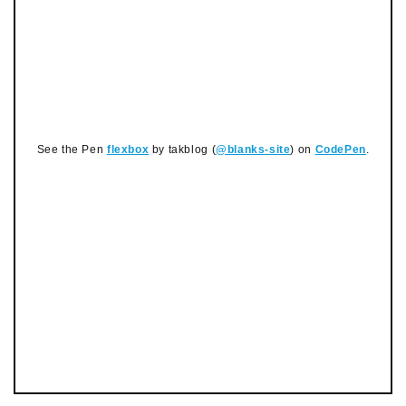
See the Pen
flexbox
by takblog (
@blanks-site
) on
CodePen
.