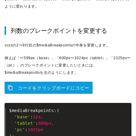
ように変わります。
列数のブレークポイントを変更する
scssの2〜9行目の$mediaBreakpointsの中身を変更します。
例えば「〜599px（base）」「600px〜1024px（tablet）」「1025px〜
（pc）」のブレークポイントに変更したいときには、
$mediaBreakpointsを次のようにします。
コードをクリップボードにコピー
$mediaBreakpoints
:
(
'base'
:
1px,
'tablet'
:
600px,
'pc'
:
1025px