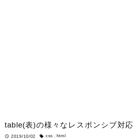
table(表)の様々なレスポンシブ対応
css
html
2019/10/02
query_builder
sell