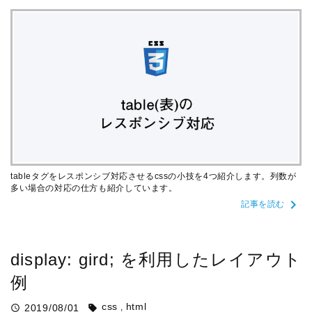
tableタグをレスポンシブ対応させるcssの小技を4つ紹介します。列数が
多い場合の対応の仕方も紹介しています。
chevron_right
記事を読む
display: gird; を利用したレイアウト
例
css
html
2019/08/01
query_builder
sell