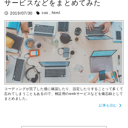
サービスなどをまとめてみた
css
html
2019/07/30
query_builder
sell
コーディングが完了した後に確認したり、設定したりすることって多くて
忘れてしまうこともあるので、検証用のwebサービスなどを備忘録として
まとめました。
chevron_right
記事を読む