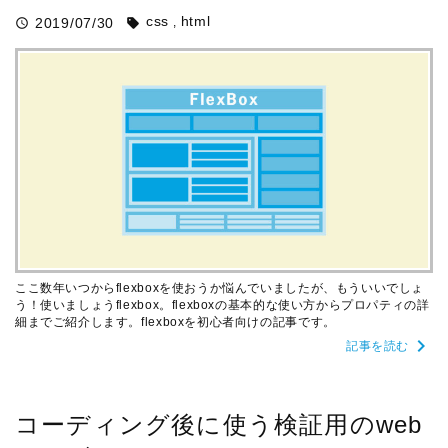
css
html
2019/07/30
query_builder
sell
ここ数年いつからflexboxを使おうか悩んでいましたが、もういいでしょ
う！使いましょうflexbox。flexboxの基本的な使い方からプロパティの詳
細までご紹介します。flexboxを初心者向けの記事です。
chevron_right
記事を読む
コーディング後に使う検証用のweb