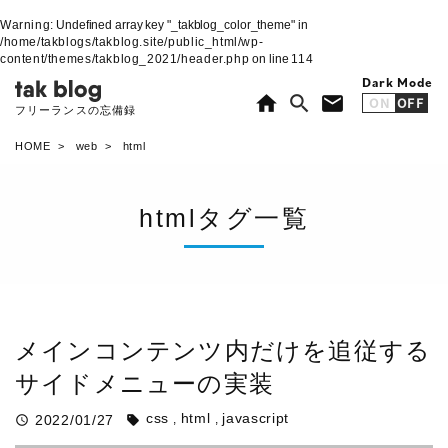
Warning
: Undefined array key "_takblog_color_theme" in
/home/takblogs/takblog.site/public_html/wp-
content/themes/takblog_2021/header.php
on line
114
Dark Mode
home
search
mail
ON
OFF
フリーランスの忘備録
HOME
web
html
htmlタグ一覧
メインコンテンツ内だけを追従する
サイドメニューの実装
css
html
javascript
2022/01/27
query_builder
sell