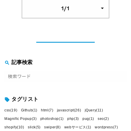
1/1
arrow_drop_down
記事検索
go!
タグリスト
css(19)
Github(1)
html(7)
javascript(26)
jQuery(11)
Magnific Popup(3)
photoshop(1)
php(3)
pug(1)
seo(2)
shopify(10)
slick(5)
swiper(8)
webサービス(1)
wordpress(7)