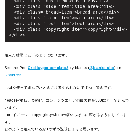
  <div class="nav-item">nav area</div>

  <div class="side-item">side area</div>

  <div class="bread-item">bread area</div>

  <div class="main-item">main area</div>

  <div class="foot-item">foot area</div>

  <div class="copyright-item">copyright</div>

</div>
組んだ結果は以下のようになります。
See the Pen
Grid layput template2
by blanks (
@blanks-site
) on
CodePen
.
floatを使って組んでたときには考えられないですね。驚きです。
headerやnav、footer、コンテンツエリアの最大幅を500pxとして組んで
います。
heroイメージ、copyrightはwindow幅いっぱいに広がるようにしていま
す。
どのように組んでいるか1つずつ説明しようと思います。