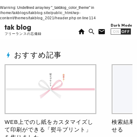
Warning
: Undefined array key "_takblog_color_theme" in
/home/takblogs/takblog.site/public_html/wp-
content/themes/takblog_2021/header.php
on line
114
Dark Mode
home
search
mail
ON
OFF
フリーランスの忘備録
おすすめ記事
bolt
WEB上でのし紙をカスタマイズし
検索結果
て印刷ができる「熨斗プリント」
せる