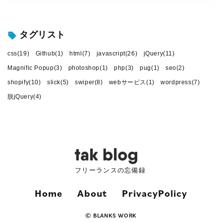
タグリスト
css(19)
Github(1)
html(7)
javascript(26)
jQuery(11)
Magnific Popup(3)
photoshop(1)
php(3)
pug(1)
seo(2)
shopify(10)
slick(5)
swiper(8)
webサービス(1)
wordpress(7)
脱jQuery(4)
フリーランスの忘備録
Home
About
PrivacyPolicy
©
BLANKS WORK