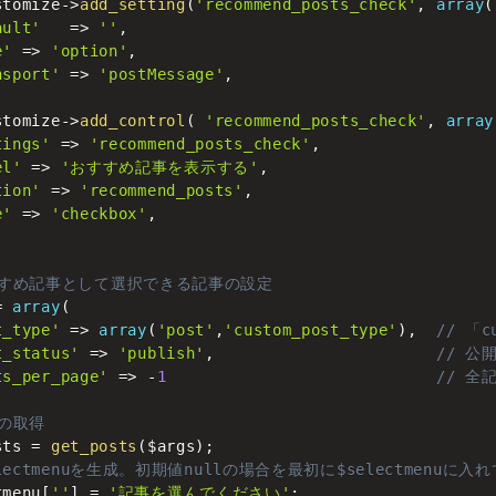
stomize
-
>
add_setting
(
'recommend_posts_check'
,
array
(
ault'
=
>
''
,
e'
=
>
'option'
,
nsport'
=
>
'postMessage'
,
stomize
-
>
add_control
(
'recommend_posts_check'
,
array
tings'
=
>
'recommend_posts_check'
,
el'
=
>
'おすすめ記事を表示する'
,
tion'
=
>
'recommend_posts'
,
e'
=
>
'checkbox'
,
すすめ記事として選択できる記事の設定
=
array
(
t_type'
=
>
array
(
'post'
,
'custom_post_type'
)
,
// 「
t_status'
=
>
'publish'
,
// 公
ts_per_page'
=
>
-
1
// 全
事の取得
sts
=
get_posts
(
$args
)
;
electmenuを生成。初期値nullの場合を最初に$selectmenuに入
tmenu
[
''
]
=
'記事を選んでください'
;