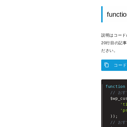
funct
説明はコード
20行目の記
ださい。
コード
function
// お
$wp_cu
't
'p
)
)
;
// お