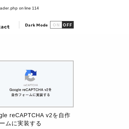
eader.php
on line
114
Dark Mode
ON
OFF
tact
gle reCAPTCHA v2を自作
ームに実装する