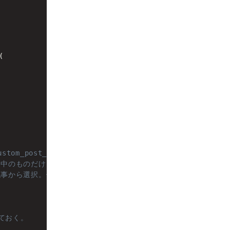
(
custom_post_type」はそれぞれ制作したカスタム投稿のpost_typ
開中のものだけ
記事から選択。例えば最新記事10件の中から選択の場合は「10」
れておく。