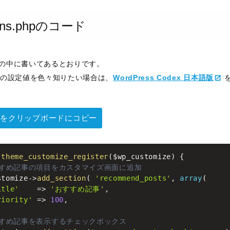
ions.phpのコード
の中に書いてあるとおりです。
事の設定値を色々知りたい場合は、
WordPress Codex 日本語版
をクリップボードにコピー
theme_customize_register
(
$wp_customize
)
{
すすめ記事の項目をカスタマイズ画面に追加
stomize
-
>
add_section
(
'recommend_posts'
,
array
(
itle'
=
>
'おすすめ記事'
,
riority'
=
>
100
,
すすめ記事を表示するチェックボックス