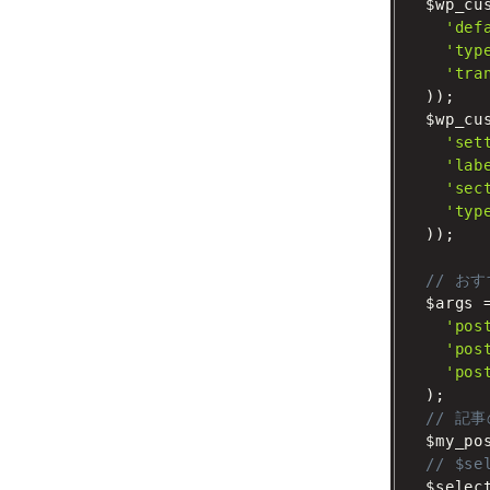
$wp_cu
'def
'typ
'tra
)
)
;
$wp_cu
'set
'lab
'sec
'typ
)
)
;
// お
$args
'pos
'pos
'pos
)
;
// 記
$my_po
// $s
$selec