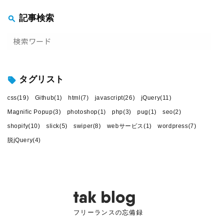
記事検索
go!
タグリスト
css(19)
Github(1)
html(7)
javascript(26)
jQuery(11)
Magnific Popup(3)
photoshop(1)
php(3)
pug(1)
seo(2)
shopify(10)
slick(5)
swiper(8)
webサービス(1)
wordpress(7)
脱jQuery(4)
フリーランスの忘備録