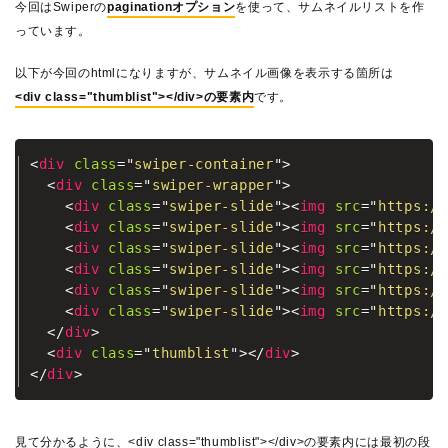
今回はSwiperの
paginationオプション
を使って、サムネイルリストを作
っています。
以下が今回のhtmlになりますが、サムネイル画像を表示する箇所は
<div class="thumblist"></div>の要素内
です。
<
div
class
=
"
swiper-container
"
>
<
div
class
=
"
swiper-wrapper
"
>
<
div
class
=
"
swiper-slide
"
>
<
img
src
=
"
https://
<
div
class
=
"
swiper-slide
"
>
<
img
src
=
"
https://
<
div
class
=
"
swiper-slide
"
>
<
img
src
=
"
https://
<
div
class
=
"
swiper-slide
"
>
<
img
src
=
"
https://
<
div
class
=
"
swiper-slide
"
>
<
img
src
=
"
https://
<
div
class
=
"
swiper-slide
"
>
<
img
src
=
"
https://
</
div
>
<
div
class
=
"
thumblist
"
>
</
div
>
</
div
>
見て分かるように、<div class="thumblist"></div>の要素内には最初の段