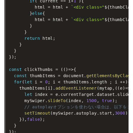
if
(
 current 
==
 i
+
1
)
{
          html 
=
 html 
+
`
<div class="
${
thumbClas
}
else
{
          html 
=
 html 
+
`
<div class="
${
thumbClas
}
}
return
 html
;
}
}
}
)
;
const
 clickThumbs 
=
(
(
)
=>
{
const
 thumbItems 
=
 document
.
getElementsByClass
for
(
let
 i 
=
0
;
 i 
<
 thumbItems
.
length 
;
 i 
++
)
{
    thumbItems
[
i
]
.
addEventListener
(
mytap
,
(
(
e
)
=>
{
let
 index 
=
 e
.
currentTarget
.
dataset
.
slidet
      mySwiper
.
slideTo
(
index
,
1500
,
true
)
;
// autoplayオプションを使わない場合は、以下を
setTimeout
(
mySwiper
.
autoplay
.
start
,
3000
)
;
}
)
,
false
)
;
}
}
)
;