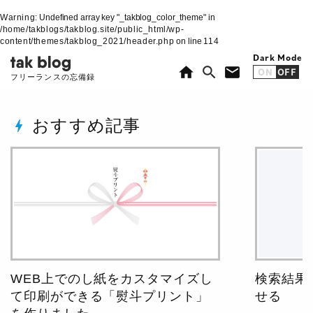
Warning
: Undefined array key "_takblog_color_theme" in
/home/takblogs/takblog.site/public_html/wp-
content/themes/takblog_2021/header.php
on line
114
Dark Mode
home
search
mail
ON
OFF
フリーランスの忘備録
おすすめ記事
bolt
WEB上でのし紙をカスタマイズし
検索結果
て印刷ができる「熨斗プリント」
せる