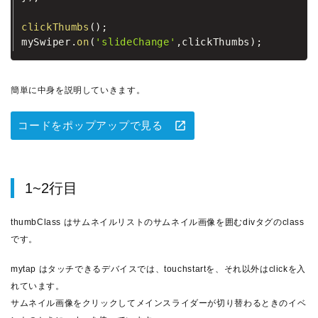
clickThumbs
(
)
;

mySwiper
.
on
(
'slideChange'
,
clickThumbs
)
;
簡単に中身を説明していきます。
コードをポップアップで見る
1~2行目
thumbClass はサムネイルリストのサムネイル画像を囲むdivタグのclass
です。
mytap はタッチできるデバイスでは、touchstartを、それ以外はclickを入
れています。
サムネイル画像をクリックしてメインスライダーが切り替わるときのイベ