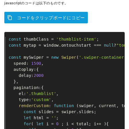
javascriptのコードは以下のものです。
コードをクリップボードにコピー
const
 thumbClass 
=
'thumblist-item'
;
const
 mytap 
=
 window
.
ontouchstart 
===
null
?
"touc
const
 mySwiper 
=
new
Swiper
(
'.swiper-container'
,
  speed
:
1500
,
  autoplay
:
{
    delay
:
2000
}
,
  pagination
:
{
    el
:
'.thumblist'
,
    type
:
'custom'
,
renderCustom
:
function
(
swiper
,
 current
,
 tot
const
 slides 
=
 swiper
.
slides
;
let
 html 
=
''
;
for
(
let
 i 
=
0
;
 i 
<
 total
;
 i
++
)
{