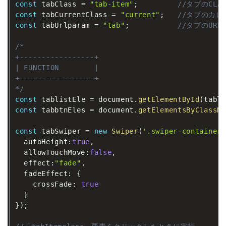
const
 tabClass 
=
"tab-item"
;
//タブのCLAS
const
 tabCurrentClass 
=
"current"
;
//タブのカレン
const
 tabUrlparam 
=
"tab"
;
//タブのUR
/*

+-----------------+

| FUNCTION        |

+-----------------+

*/
const
 tablistEle 
=
 document
.
getElementById
(
tabli
const
 tabbtnEles 
=
 document
.
getElementsByClassNa
const
 tabSwiper 
=
new
Swiper
(
'.swiper-container'
  autoHeight
:
true
,
  allowTouchMove
:
false
,
  effect
:
"fade"
,
  fadeEffect
:
{
    crossFade
:
true
}
}
)
;