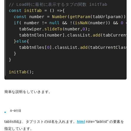
// Load時に最初に表示するタブの関数 initTab
const
initTab
=
(
)
=>
{
const
 number 
=
Number
(
getParam
(
tabUrlparam
)
)
;
if
(
 number 
!=
null
&&
!
(
isNaN
(
number
)
)
&&
0
<=
    tabSwiper
.
slideTo
(
number
,
0
)
;
    tabbtnEles
[
number
]
.
classList
.
add
(
tabCurrentC
}
else
{
    tabbtnEles
[
0
]
.
classList
.
add
(
tabCurrentClass
)
}
}
initTab
(
)
;
簡単な説明をしていきます。
6~9行目
tablistIdは、タブリストのid名を入れます。
html
role="tablist" の要素を
指定しています。