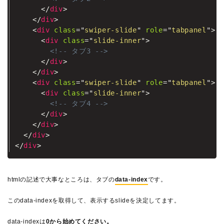
</
div
>
</
div
>
<
div
class
=
"
swiper-slide
"
role
=
"
tabpanel
"
>
<
div
class
=
"
slide-inner
"
>
<!-- タブ3 -->
</
div
>
</
div
>
<
div
class
=
"
swiper-slide
"
role
=
"
tabpanel
"
>
<
div
class
=
"
slide-inner
"
>
<!-- タブ4 -->
</
div
>
</
div
>
</
div
>
</
div
>
htmlの記述で大事なところは、タブの
data-index
です。
このdata-indexを取得して、表示するslideを決定してます。
data-indexは
0から始めてください。