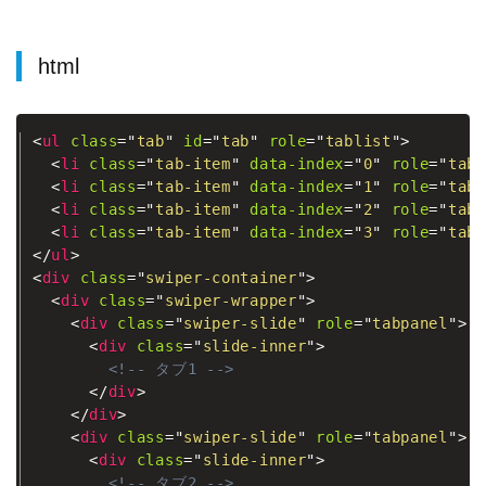
html
<
ul
class
=
"
tab
"
id
=
"
tab
"
role
=
"
tablist
"
>
<
li
class
=
"
tab-item
"
data-index
=
"
0
"
role
=
"
tab
"
<
li
class
=
"
tab-item
"
data-index
=
"
1
"
role
=
"
tab
"
<
li
class
=
"
tab-item
"
data-index
=
"
2
"
role
=
"
tab
"
<
li
class
=
"
tab-item
"
data-index
=
"
3
"
role
=
"
tab
"
</
ul
>
<
div
class
=
"
swiper-container
"
>
<
div
class
=
"
swiper-wrapper
"
>
<
div
class
=
"
swiper-slide
"
role
=
"
tabpanel
"
>
<
div
class
=
"
slide-inner
"
>
<!-- タブ1 -->
</
div
>
</
div
>
<
div
class
=
"
swiper-slide
"
role
=
"
tabpanel
"
>
<
div
class
=
"
slide-inner
"
>
<!-- タブ2 -->