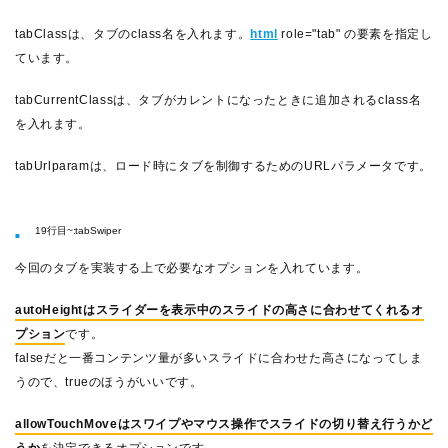
tabClassは、タブのclass名を入れます。
html
role="tab" の要素を指定し
ています。
tabCurrentClassは、タブがカレントになったときに追加されるclass名
を入れます。
tabUrlparamは、ロード時にタブを制御するためのURLパラメータです。
19行目~:tabSwiper
今回のタブを実装する上で必要なオプションを入れています。
autoHeightはスライダーを表示中のスライドの高さに合わせてくれるオ
プション
です。
falseだと一番コンテンツ量が多いスライドに合わせた高さになってしま
うので、trueのほうがいいです。
allowTouchMoveはスワイプやマウス操作でスライドの切り替え行うかど