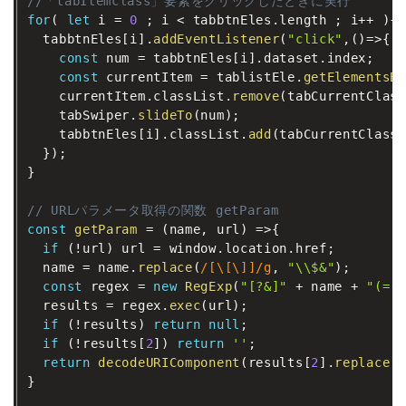
//「tabItemclass」要素をクリックしたときに実行
for
(
let
 i 
=
0
;
 i 
<
 tabbtnEles
.
length 
;
 i
++
)
{
  tabbtnEles
[
i
]
.
addEventListener
(
"click"
,
(
)
=>
{
const
 num 
=
 tabbtnEles
[
i
]
.
dataset
.
index
;
const
 currentItem 
=
 tablistEle
.
getElementsBy
    currentItem
.
classList
.
remove
(
tabCurrentClass
    tabSwiper
.
slideTo
(
num
)
;
    tabbtnEles
[
i
]
.
classList
.
add
(
tabCurrentClass
)
}
)
;
}
// URLパラメータ取得の関数 getParam
const
getParam
=
(
name
,
 url
)
=>
{
if
(
!
url
)
 url 
=
 window
.
location
.
href
;
  name 
=
 name
.
replace
(
/[\[\]]/g
,
"\\$&"
)
;
const
 regex 
=
new
RegExp
(
"[?&]"
+
 name 
+
"(=([
  results 
=
 regex
.
exec
(
url
)
;
if
(
!
results
)
return
null
;
if
(
!
results
[
2
]
)
return
''
;
return
decodeURIComponent
(
results
[
2
]
.
replace
(
/
}