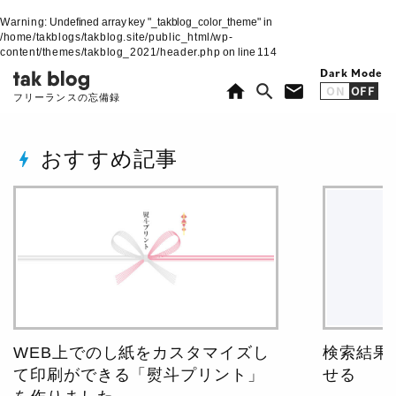
Warning
: Undefined array key "_takblog_color_theme" in
/home/takblogs/takblog.site/public_html/wp-
content/themes/takblog_2021/header.php
on line
114
Dark Mode
home
search
mail
ON
OFF
フリーランスの忘備録
おすすめ記事
bolt
WEB上でのし紙をカスタマイズし
検索結果
て印刷ができる「熨斗プリント」
せる