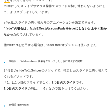
うか
を決定できるオプションです。
falseにしてスワイプやマウス操作でスライドが切り替わらないようにし
て、よりタブっぽくしています。
effectはスライドの切り替わりのアニメーションを決定できます。
"fade"の場合は、fadeEffectのcrossFadeをtrueにしないと上手く動か
なかった
ので入れています。
他のeffectを使用する場合は、fadeEffectオプションは使いません。
28行目~:「tabItemclass」要素をクリックしたときに発火する関数
34行目のslideToはSwiperのメソッドで、指定したスライドに切り替えて
くれるメソッドです。
「
1
」は1つ目のスライドでなく、
2つ目のスライド
です。
1つ目のスライド
の時は、「
0
」なので気をつけてください。
39行目:getParam